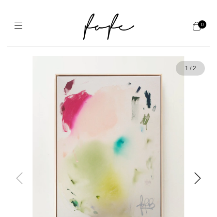
0
1
/
2