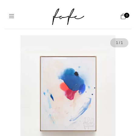
0
1
/
1