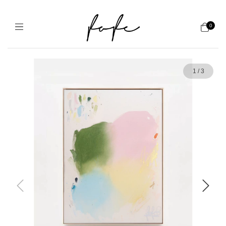
0
1
/
3