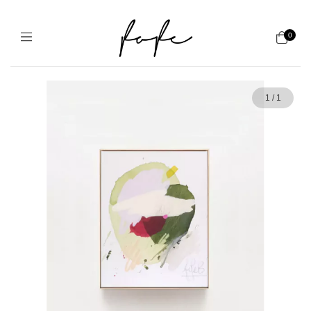
0
1
/
1